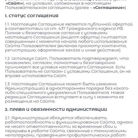
«Сайт»
), на условиях, изложенных в настоящем
Пользовательском соглашении (далее –
«Соглашение»
).
1. СТАТУС СОГЛАШЕНИЯ
1.1. Настоящее Соглашение является публичной офертой
в соответствии со ст. 437 Гражданского кодекса РФ.
Полное и безоговорочное согласие с условиями
настоящего Соглашения (акцепт оферты) считается
совершенным с момента начала любого использования
Сайта Пользователем (включая просмотр контента,
регистрацию, оформление заказа и иные действия).
1.2. Используя Сайт, Пользователь подтверждает, что
ознакомлен, согласен, полностью и безоговорочно
принимает все условия настоящего Соглашения. Если
Пользователь не согласен с условиями Соглашения, он не
вправе использовать Сайт.
1.3. Настоящее Соглашение может быть изменено
Администрацией в одностороннем порядке без какого-
либо специального уведомления Пользователя. Новая
редакция Соглашения вступает в силу с момента ее
размещения на Сайте.
2. ПРАВА И ОБЯЗАННОСТИ АДМИНИСТРАЦИИ
2.1. Администрация обязуется обеспечивать
работоспособность и функционирование Сайта, однако
не несет ответственности за временные сбои и
перерывы в работе Сайта, связанные с техническими
неполадками, проведением профилактических работ