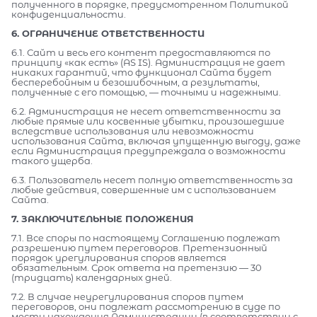
полученного в порядке, предусмотренном Политикой
конфиденциальности.
6. ОГРАНИЧЕНИЕ ОТВЕТСТВЕННОСТИ
6.1. Сайт и весь его контент предоставляются по
принципу «как есть» (AS IS). Администрация не дает
никаких гарантий, что функционал Сайта будет
бесперебойным и безошибочным, а результаты,
полученные с его помощью, — точными и надежными.
6.2. Администрация не несет ответственности за
любые прямые или косвенные убытки, произошедшие
вследствие использования или невозможности
использования Сайта, включая упущенную выгоду, даже
если Администрация предупреждала о возможности
такого ущерба.
6.3. Пользователь несет полную ответственность за
любые действия, совершенные им с использованием
Сайта.
7. ЗАКЛЮЧИТЕЛЬНЫЕ ПОЛОЖЕНИЯ
7.1. Все споры по настоящему Соглашению подлежат
разрешению путем переговоров. Претензионный
порядок урегулирования споров является
обязательным. Срок ответа на претензию — 30
(тридцать) календарных дней.
7.2. В случае неурегулирования споров путем
переговоров, они подлежат рассмотрению в суде по
месту нахождения Администрации (в соответствии с