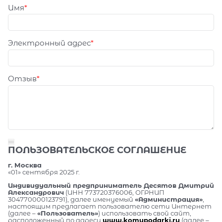
Имя
Электронный адрес
Отзыв
ПОЛЬЗОВАТЕЛЬСКОЕ СОГЛАШЕНИЕ
г. Москва
«01» сентября 2025 г.
Индивидуальный предприниматель Десятов Дмитрий
Александрович
(ИНН 773720376006, ОГРНИП
304770000123791), далее именуемый
«Администрация»
,
настоящим предлагает пользователю сети Интернет
(далее –
«Пользователь»
) использовать свой сайт,
расположенный по адресу
www.komupodarki.ru
(далее –