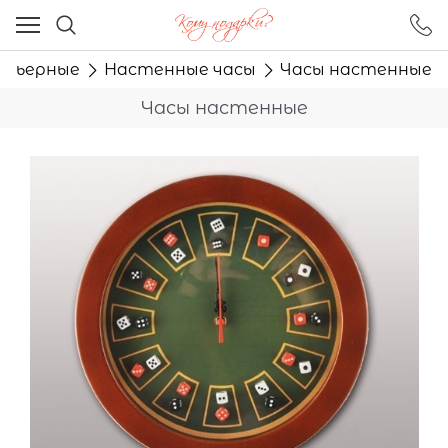
Ваш город - Москва,
угадали?
ерьерные
Настенные часы
Часы настенные
ДА
НЕТ
Часы настенные