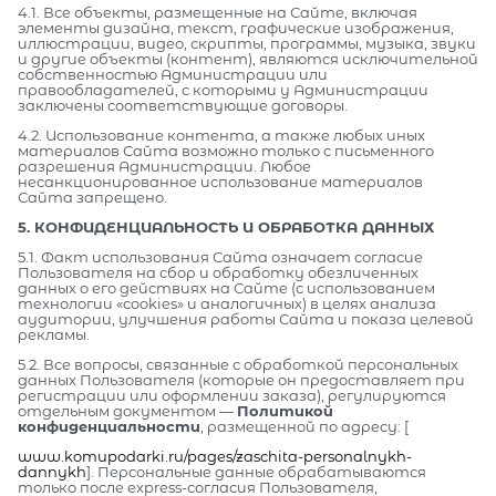
4.1. Все объекты, размещенные на Сайте, включая
элементы дизайна, текст, графические изображения,
иллюстрации, видео, скрипты, программы, музыка, звуки
и другие объекты (контент), являются исключительной
собственностью Администрации или
правообладателей, с которыми у Администрации
заключены соответствующие договоры.
4.2. Использование контента, а также любых иных
материалов Сайта возможно только с письменного
разрешения Администрации. Любое
несанкционированное использование материалов
Сайта запрещено.
5. КОНФИДЕНЦИАЛЬНОСТЬ И ОБРАБОТКА ДАННЫХ
5.1. Факт использования Сайта означает согласие
Пользователя на сбор и обработку обезличенных
данных о его действиях на Сайте (с использованием
технологии «cookies» и аналогичных) в целях анализа
аудитории, улучшения работы Сайта и показа целевой
рекламы.
5.2. Все вопросы, связанные с обработкой персональных
данных Пользователя (которые он предоставляет при
регистрации или оформлении заказа), регулируются
отдельным документом —
Политикой
конфиденциальности
, размещенной по адресу: [
www.komupodarki.ru/pages/zaschita-personalnykh-
dannykh
]. Персональные данные обрабатываются
только после express-согласия Пользователя,