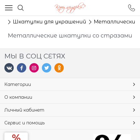
Ваш город - Москва,
угадали?
ки
Шкатулки для украшений
Металлические
ДА
НЕТ
Металлические шкатулки со стразами
МЫ В СОЦ СЕТЯХ
Категории
О компании
Личный кабинет
Сервис и помощь