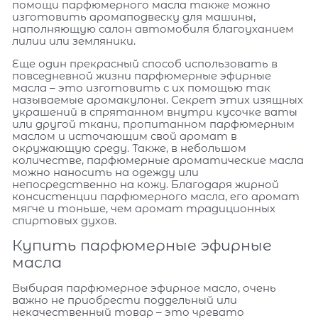
помощи парфюмерного масла также можно
изготовить аромаподвеску для машины,
наполняющую салон автомобиля благоуханием
лилии или земляники.
Еще один прекрасный способ использовать в
повседневной жизни парфюмерные эфирные
масла – это изготовить с их помощью так
называемые аромакулоны. Секрет этих изящных
украшений в спрятанном внутри кусочке ваты
или другой ткани, пропитанном парфюмерным
маслом и источающим свой аромат в
окружающую среду. Также, в небольшом
количестве, парфюмерные ароматические масла
можно наносить на одежду или
непосредственно на кожу. Благодаря жирной
консистенции парфюмерного масла, его аромат
мягче и тоньше, чем аромат традиционных
спиртовых духов.
Купить парфюмерные эфирные
масла
Выбирая парфюмерное эфирное масло, очень
важно не приобрести поддельный или
некачественный товар – это чревато