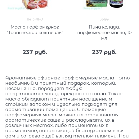
11413-ARO
36199
Масло парфюмерное
Пина колада,
"Тропический коктейль"
парфюмерное масло, 10
мл
237
 руб.
237
 руб.
Ароматные эфирные парфюмерные масла – это
необычный и приятный подарок, который,
несомненно, порадует любую
представительницу прекрасного пола. Такие
масла обладают приятным насыщенным
стойким запахом и идеально подходят для
ароматизации помещений. С помощью
парфюмерных масел можно изготавливать
ароматические саше и раскладывать их в
различных местах, либо применять их в
аромалампе, наполняющей благоуханием весь
дом и согревающей взгляд теплом пламени. При