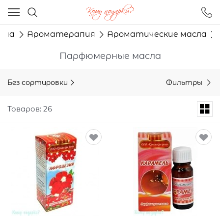
Ваш город - Москва,
угадали?
дома
Ароматерапия
Ароматические масла
ДА
НЕТ
Парфюмерные масла
Без сортировки
Фильтры
Товаров: 26