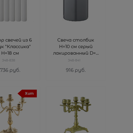
р свечей из 6
Свеча столбик
к "Классика"
H=10 см серый
H=18 см
лакированный D=7
см
348-838
348-841
736
 руб.
916
 руб.
Хит