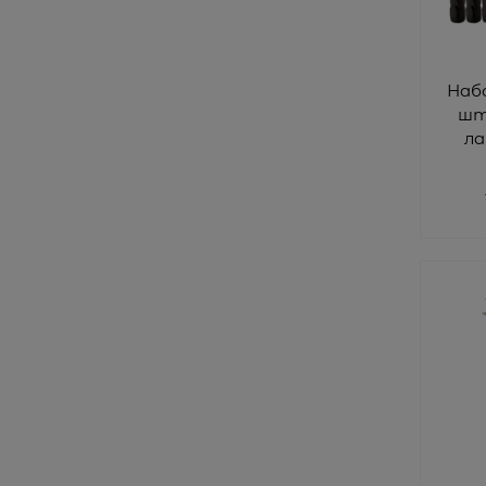
Набо
шт
ла
че