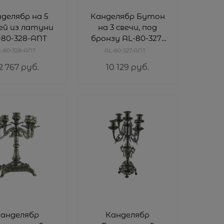
делябр на 5
Канделябр Бутон
ей из латуни
на 3 свечи, под
-80-328-ANT
бронзу AL-80-327-
ANT
L-80-328-ANT
AL-80-327-ANT
2 767
 руб.
10 129
 руб.
анделябр
Канделябр