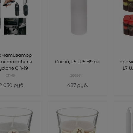
оматизатор
я автомобиля
Свеча, L5 W5 H9 см
аром
yclone CN-19
L7 W
CN-19
266881
2 050
 руб.
487
 руб.