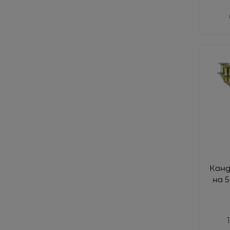
Канд
на 5