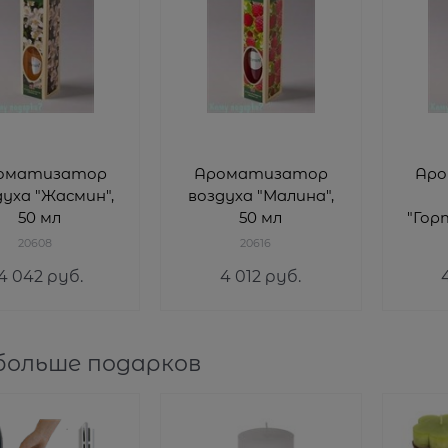
оматизатор
Ароматизатор
Ар
духа "Жасмин",
воздуха "Малина",
50 мл
50 мл
"Гор
20608
20616
4 042
 руб.
4 012
 руб.
больше подарков