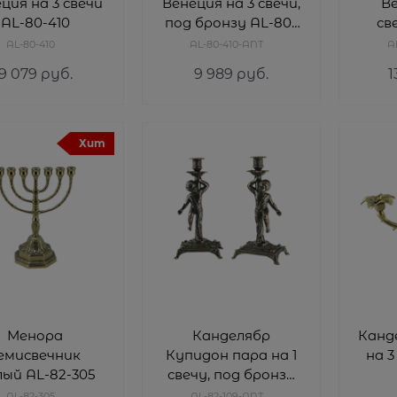
ция на 3 свечи
Венеция на 3 свечи,
Ве
AL-80-410
под бронзу AL-80-
св
410-ANT
брон
AL-80-410
AL-80-410-ANT
A
9 079
 руб.
9 989
 руб.
1
Хит
Менора
Канделябр
Канд
емисвечник
Купидон пара на 1
на 3
ый AL-82-305
свечу, под бронзу
AL-82-109-ANT
AL-82-305
AL-82-109-ANT