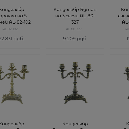
Канделябр
Канделябр Бутон
Кан
арокко на 5
на 3 свечи AL-80-
свеч
чей AL-82-102
327
AL
AL-82-102
AL-80-327
A
22 831
 руб.
9 209
 руб.
1
Канделябр
Канделябр
К