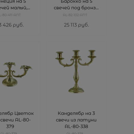
неция на 5
Барокко на 5
ечей малый,
свечей под бронзу
за AL-80-411-
AL-82-102-ANT
L-80-411-ANT
AL-82-102-ANT
ANT
3 426
 руб.
25 113
 руб.
елябр Цветок
Канделябр на 3
 свечи AL-80-
свечи из латуни
379
AL-80-338
AL-80-379
AL-80-338