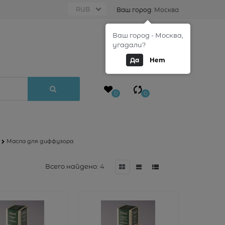
Ваш город:
Москва
Ваш город - Москва,
0
угадали?
Да
Нет
0
0
Масла для диффузора
Всего найдено:
4