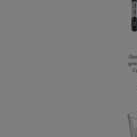
Ар
дл
C