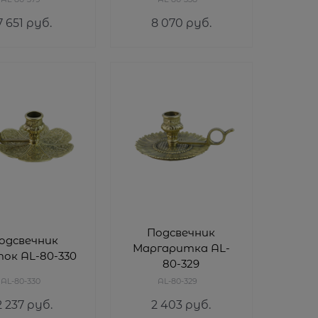
7 651
 руб.
8 070
 руб.
Подсвечник
одсвечник
Маргаритка AL-
ок AL-80-330
80-329
AL-80-330
AL-80-329
2 237
 руб.
2 403
 руб.