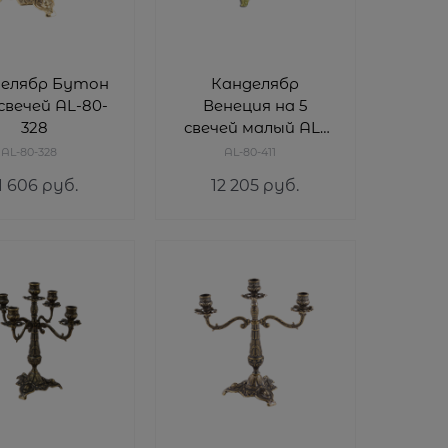
елябр Бутон
Канделябр
 свечей AL-80-
Венеция на 5
328
свечей малый AL-
80-411
AL-80-328
AL-80-411
1 606
 руб.
12 205
 руб.