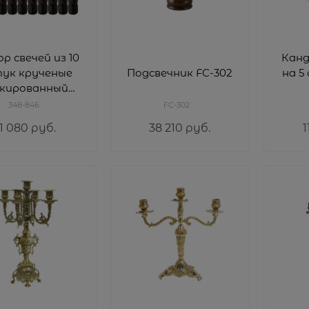
р свечей из 10
Канд
ук крученые
Подсвечник FC-302
на 5
кированный
рный H=23 см
348-846
FC-302
1 080
 руб.
38 210
 руб.
1