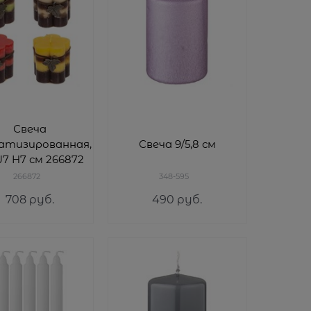
Свеча
атизированная,
Свеча 9/5,8 см
7 H7 см 266872
266872
348-595
708
 руб.
490
 руб.