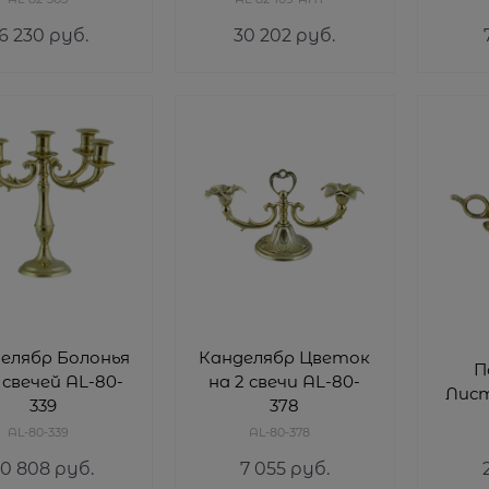
6 230
 руб.
30 202
 руб.
елябр Болонья
Канделябр Цветок
П
 свечей AL-80-
на 2 свечи AL-80-
Лист
339
378
AL-80-339
AL-80-378
10 808
 руб.
7 055
 руб.