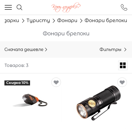
Ваш город - Москва,
угадали?
Подарки
Туристу
Фонари
Фонари брелоки
ДА
НЕТ
Фонари брелоки
Сначала дешевле
Фильтры
Товаров: 3
Скидка 10%