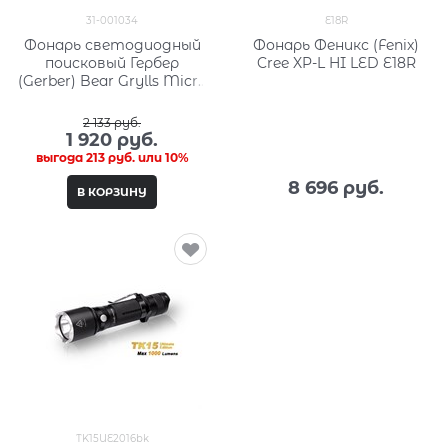
31-001034
E18R
Фонарь светодиодный
Фонарь Феникс (Fenix)
поисковый Гербер
Cree XP-L HI LED E18R
(Gerber) Bear Grylls Micro
31-001034
2 133
 руб.
1 920
 руб.
выгода
213 руб.
или
10%
8 696
 руб.
В КОРЗИНУ
TK15UE2016bk