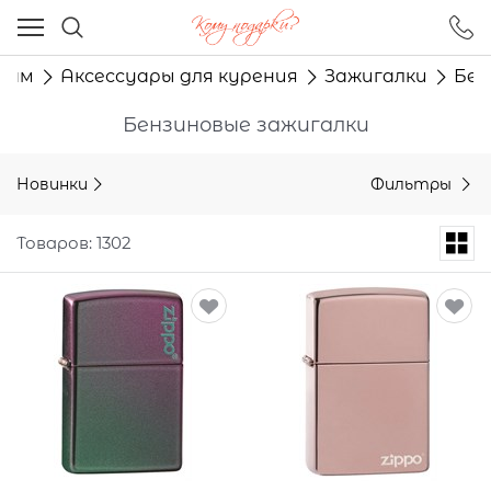
Ваш город - Москва,
угадали?
нам
Аксессуары для курения
Зажигалки
Бен
ДА
НЕТ
Бензиновые зажигалки
Новинки
Фильтры
Товаров: 1302