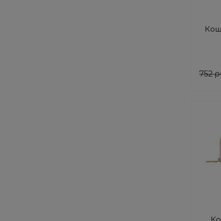
Кош
752
 р
Ко