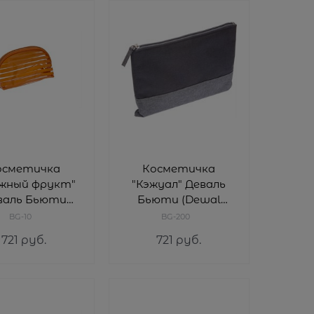
осметичка
Косметичка
жный фрукт"
"Кэжуал" Деваль
валь Бьюти
Бьюти (Dewal
l Beauty) BG-
Beauty) BG-200
BG-10
BG-200
10
721
 руб.
721
 руб.