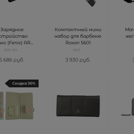
Зарядное
Компактный мини
Мач
стройство
набор для барбекю
же
кс (Fenix) ARE-
Roxon S601
A4
ARE-A4
S601
5 686
 руб.
3 930
 руб.
Скидка 30%