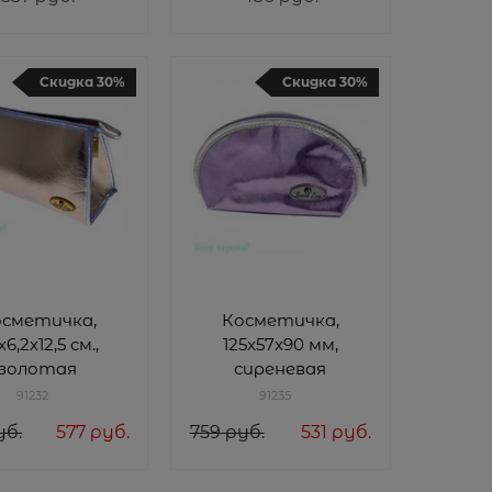
eauty) MR1
Beauty) MR6
Скидка 30%
Скидка 30%
осметичка,
Косметичка,
6,2х12,5 см.,
125x57x90 мм,
золотая
сиреневая
91232
91235
уб.
577
 руб.
759
 руб.
531
 руб.