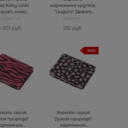
ss) Kelly Wall
карманное круглое
rquish, кожа
"Индиго" Деваль
па, гладкая,
Бьюти (Dewal
C928287_1-28
DBIN2706
ет тёмно-
Beauty) DBIN2706
4 001
 руб.
282
 руб.
зовый, 19,5 x
10,2 x 2 см
Хит
ркало серия
Зеркало серия
кая природа"
"Дикая природа"
арманное
карманное