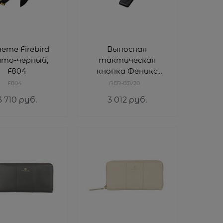
ете Firebird
Выносная
лто-черный,
тактическая
F804
кнопка Феникс
(Fenix) AER-03 V2.0
F804
AER-03V20
3 710
 руб.
3 012
 руб.