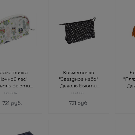
осметичка
Косметичка
К
Ночной лес"
"Звездное небо"
"Пля
валь Бьюти
Деваль Бьюти
Де
al Beauty) BG-
(Dewal Beauty) BG-
(Dewa
BG-804
BG-808
804
808
721
 руб.
721
 руб.