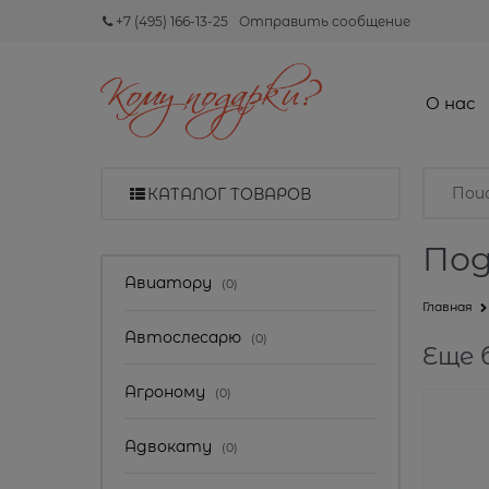
+7 (495) 166-13-25
Отправить сообщение
О нас
КАТАЛОГ ТОВАРОВ
Под
Авиатору
(0)
Главная
Автослесарю
(0)
Еще 
Агроному
(0)
Адвокату
(0)