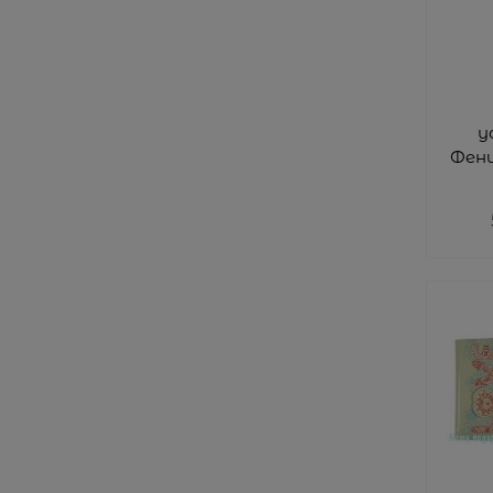
у
Фени