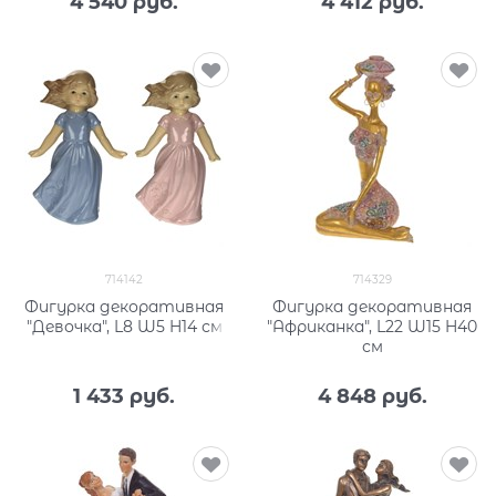
4 540
 руб.
4 412
 руб.
714142
714329
Фигурка декоративная
Фигурка декоративная
"Девочка", L8 W5 H14 см
"Африканка", L22 W15 H40
см
1 433
 руб.
4 848
 руб.