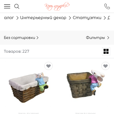
Ваш город - Москва,
угадали?
талог
Интерьерный декор
Статуэтки
Де
ДА
НЕТ
Без сортировки
Фильтры
Товаров: 227