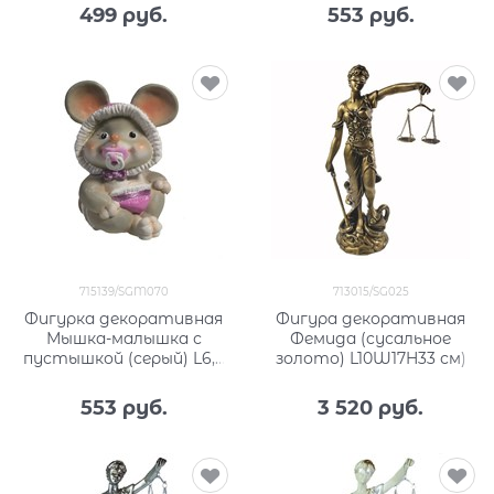
499
 руб.
553
 руб.
715139/SGM070
713015/SG025
Фигурка декоративная
Фигура декоративная
Мышка-малышка с
Фемида (cусальное
пустышкой (серый) L6,5
золото) L10W17H33 см)
W8 H9 см
553
 руб.
3 520
 руб.