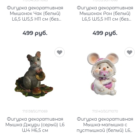
715134/SGM065
715135/SGM066
Фигурка декоративная
Фигурка декоративная
Мышонок Чак (белый)
Мышонок Рон (белый)
L6,5 W5,5 H11 см (без
L6,5 W5,5 H11 см (без
кашпо)
кашпо)
499
 руб.
499
 руб.
715138/SGM069
715140/SGM070
Фигурка декоративная
Фигурка декоративная
Мышка Джуди (серый) L6
Мышка-малышка с
W4 H6,5 см
пустышкой (белый) L6,5
W8 H9 см