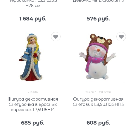
"Африканка", L5,5 W5,5
Девочка 4в L7.5W6.5H13
H28 см
1 684
 руб.
576
 руб.
714106
714207_DBL6660
Фигура декоративная
Фигура декоративная
Снегурочка в красных
Снеговик L8,5W10,5H11.5
варежках L7,5W5H14
685
 руб.
608
 руб.