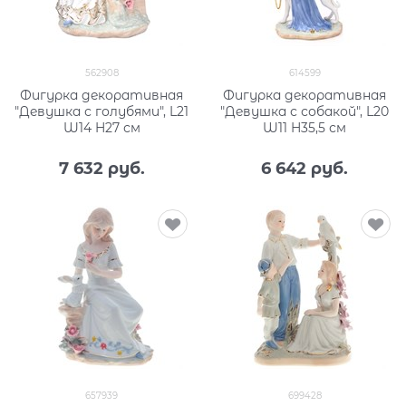
562908
614599
Фигурка декоративная
Фигурка декоративная
"Девушка с голубями", L21
"Девушка с собакой", L20
W14 H27 см
W11 H35,5 см
7 632
 руб.
6 642
 руб.
657939
699428