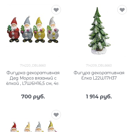
714220_DBL6660
714209_DBL6660
Фигурка декоративная
Фигура декоративная
Дед Мороз вязаный с
Елка L22W17H37
ёлкой , L7W6H16,5 см, 4в.
700
 руб.
1 914
 руб.