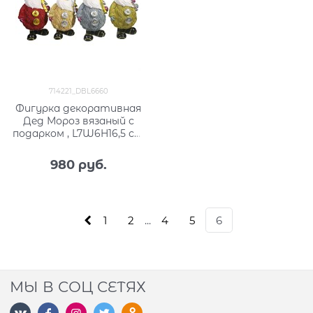
714221_DBL6660
Фигурка декоративная
Дед Мороз вязаный с
подарком , L7W6H16,5 см,
4в.
980
 руб.
1
2
...
4
5
6
МЫ В СОЦ СЕТЯХ