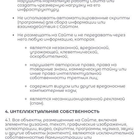
нарушить нормальную работу Сайта или
создать чрезмерную нагрузку на его
инфраструктуру.
Не использовать автоматизированные скрипты
(программы) для сбора информации или
взаимодействия с Сайтом.
Не размещать на Сайте и не передавать через
него любую информацию, которая:
является незаконной, вредоносной,
угрожающей, клеветнической,
оскорбительной;
нарушает авторские права, права на
товарные знаки, коммерческую тайну или
иные права интеллектуальной
собственности третьих лиц;
содержит вирусы или другие вредоносные
компьютерные коды;
является несанкционированной рекламой
(спам).
4. ИНТЕЛЛЕКТУАЛЬНАЯ СОБСТВЕННОСТЬ
4.1. Все объекты, размещенные на Сайте, включая
элементы дизайна, текст, графические изображения,
иллюстрации, видео, скрипты, программы, музыка, звуки
и другие объекты (контент), являются исключительной
собственностью Администрации или