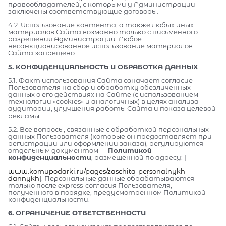
правообладателей, с которыми у Администрации
заключены соответствующие договоры.
4.2. Использование контента, а также любых иных
материалов Сайта возможно только с письменного
разрешения Администрации. Любое
несанкционированное использование материалов
Сайта запрещено.
5. КОНФИДЕНЦИАЛЬНОСТЬ И ОБРАБОТКА ДАННЫХ
5.1. Факт использования Сайта означает согласие
Пользователя на сбор и обработку обезличенных
данных о его действиях на Сайте (с использованием
технологии «cookies» и аналогичных) в целях анализа
аудитории, улучшения работы Сайта и показа целевой
рекламы.
5.2. Все вопросы, связанные с обработкой персональных
данных Пользователя (которые он предоставляет при
регистрации или оформлении заказа), регулируются
отдельным документом —
Политикой
конфиденциальности
, размещенной по адресу: [
www.komupodarki.ru/pages/zaschita-personalnykh-
dannykh
]. Персональные данные обрабатываются
только после express-согласия Пользователя,
полученного в порядке, предусмотренном Политикой
конфиденциальности.
6. ОГРАНИЧЕНИЕ ОТВЕТСТВЕННОСТИ