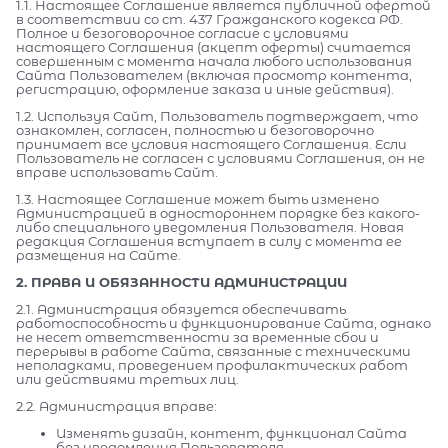
1.1. Настоящее Соглашение является публичной офертой
в соответствии со ст. 437 Гражданского кодекса РФ.
Полное и безоговорочное согласие с условиями
настоящего Соглашения (акцепт оферты) считается
совершенным с момента начала любого использования
Сайта Пользователем (включая просмотр контента,
регистрацию, оформление заказа и иные действия).
1.2. Используя Сайт, Пользователь подтверждает, что
ознакомлен, согласен, полностью и безоговорочно
принимает все условия настоящего Соглашения. Если
Пользователь не согласен с условиями Соглашения, он не
вправе использовать Сайт.
1.3. Настоящее Соглашение может быть изменено
Администрацией в одностороннем порядке без какого-
либо специального уведомления Пользователя. Новая
редакция Соглашения вступает в силу с момента ее
размещения на Сайте.
2. ПРАВА И ОБЯЗАННОСТИ АДМИНИСТРАЦИИ
2.1. Администрация обязуется обеспечивать
работоспособность и функционирование Сайта, однако
не несет ответственности за временные сбои и
перерывы в работе Сайта, связанные с техническими
неполадками, проведением профилактических работ
или действиями третьих лиц.
2.2. Администрация вправе:
Изменять дизайн, контент, функционал Сайта
без уведомления Пользователя.