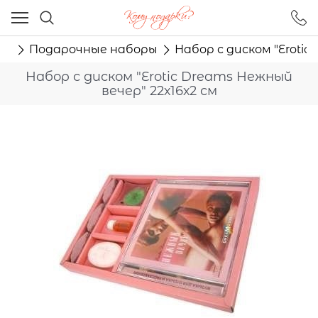
Ваш город - Москва,
угадали?
ия
Подарочные наборы
Набор с диском "Erotic
ДА
НЕТ
Набор с диском "Erotic Dreams Нежный
вечер" 22х16х2 см