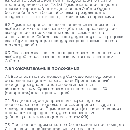
6.1. Сайт и весь его контент предоставляются по
принципу «как есть» (AS IS). Администрация не дает
никаких гарантий, что функционал Сайта будет
бесперебойным и безошибочным, а результаты,
полученные с его помощью, — точными и надежными.
6.2. Администрация не несет ответственности за
любые прямые или косвенные убытки, произошедшие
вследствие использования или невозможности
использования Сайта, включая упущенную выгоду, даже
если Администрация предупреждала о возможности
такого ущерба.
6.3. Пользователь несет полную ответственность за
любые действия, совершенные им с использованием
Сайта.
7. ЗАКЛЮЧИТЕЛЬНЫЕ ПОЛОЖЕНИЯ
7.1. Все споры по настоящему Соглашению подлежат
разрешению путем переговоров. Претензионный
порядок урегулирования споров является
обязательным. Срок ответа на претензию — 30
(тридцать) календарных дней.
7.2. В случае неурегулирования споров путем
переговоров, они подлежат рассмотрению в суде по
месту нахождения Администрации (в соответствии с
правилами подсудности, установленными
действующим законодательством РФ).
7.3. Признание судом какого-либо положения настоящего
Соглашения недействительным не влечет