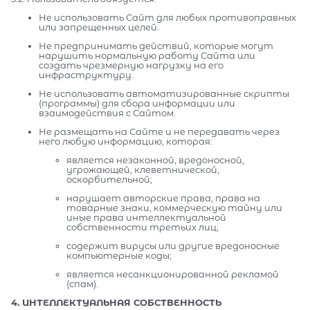
Не использовать Сайт для любых противоправных
или запрещенных целей.
Не предпринимать действий, которые могут
нарушить нормальную работу Сайта или
создать чрезмерную нагрузку на его
инфраструктуру.
Не использовать автоматизированные скрипты
(программы) для сбора информации или
взаимодействия с Сайтом.
Не размещать на Сайте и не передавать через
него любую информацию, которая:
является незаконной, вредоносной,
угрожающей, клеветнической,
оскорбительной;
нарушает авторские права, права на
товарные знаки, коммерческую тайну или
иные права интеллектуальной
собственности третьих лиц;
содержит вирусы или другие вредоносные
компьютерные коды;
является несанкционированной рекламой
(спам).
4. ИНТЕЛЛЕКТУАЛЬНАЯ СОБСТВЕННОСТЬ