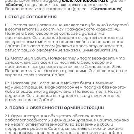
расположенный по адресу
www.komupodarki.ru
(далее –
«Сайт»
), на условиях, изложенных в настоящем
Пользовательском соглашении (далее –
«Соглашение»
).
1. СТАТУС СОГЛАШЕНИЯ
1.1. Настоящее Соглашение является публичной офертой
в соответствии со ст. 437 Гражданского кодекса РФ.
Полное и безоговорочное согласие с условиями
настоящего Соглашения (акцепт оферты) считается
совершенным с момента начала любого использования
Сайта Пользователем (включая просмотр контента,
регистрацию, оформление заказа и иные действия).
1.2. Используя Сайт, Пользователь подтверждает, что
ознакомлен, согласен, полностью и безоговорочно
принимает все условия настоящего Соглашения. Если
Пользователь не согласен с условиями Соглашения, он не
вправе использовать Сайт.
1.3. Настоящее Соглашение может быть изменено
Администрацией в одностороннем порядке без какого-
либо специального уведомления Пользователя. Новая
редакция Соглашения вступает в силу с момента ее
размещения на Сайте.
2. ПРАВА И ОБЯЗАННОСТИ АДМИНИСТРАЦИИ
2.1. Администрация обязуется обеспечивать
работоспособность и функционирование Сайта, однако
не несет ответственности за временные сбои и
перерывы в работе Сайта, связанные с техническими
неполадками, проведением профилактических работ