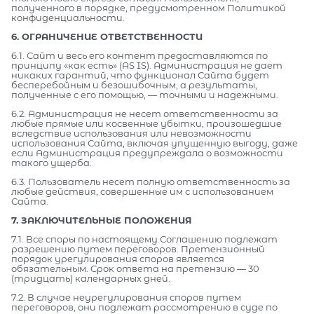
полученного в порядке, предусмотренном Политикой
конфиденциальности.
6. ОГРАНИЧЕНИЕ ОТВЕТСТВЕННОСТИ
6.1. Сайт и весь его контент предоставляются по
принципу «как есть» (AS IS). Администрация не дает
никаких гарантий, что функционал Сайта будет
бесперебойным и безошибочным, а результаты,
полученные с его помощью, — точными и надежными.
6.2. Администрация не несет ответственности за
любые прямые или косвенные убытки, произошедшие
вследствие использования или невозможности
использования Сайта, включая упущенную выгоду, даже
если Администрация предупреждала о возможности
такого ущерба.
6.3. Пользователь несет полную ответственность за
любые действия, совершенные им с использованием
Сайта.
7. ЗАКЛЮЧИТЕЛЬНЫЕ ПОЛОЖЕНИЯ
7.1. Все споры по настоящему Соглашению подлежат
разрешению путем переговоров. Претензионный
порядок урегулирования споров является
обязательным. Срок ответа на претензию — 30
(тридцать) календарных дней.
7.2. В случае неурегулирования споров путем
переговоров, они подлежат рассмотрению в суде по