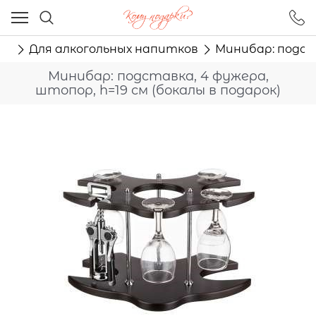
Ваш город - Москва,
угадали?
ма
Для алкогольных напитков
Минибар: подста
ДА
НЕТ
Минибар: подставка, 4 фужера,
штопор, h=19 см (бокалы в подарок)