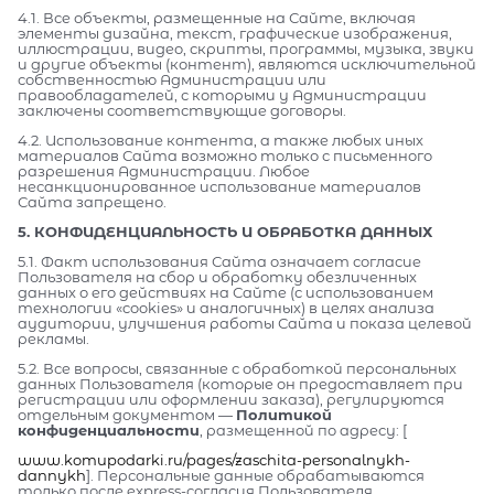
4.1. Все объекты, размещенные на Сайте, включая
элементы дизайна, текст, графические изображения,
иллюстрации, видео, скрипты, программы, музыка, звуки
и другие объекты (контент), являются исключительной
собственностью Администрации или
правообладателей, с которыми у Администрации
заключены соответствующие договоры.
4.2. Использование контента, а также любых иных
материалов Сайта возможно только с письменного
разрешения Администрации. Любое
несанкционированное использование материалов
Сайта запрещено.
5. КОНФИДЕНЦИАЛЬНОСТЬ И ОБРАБОТКА ДАННЫХ
5.1. Факт использования Сайта означает согласие
Пользователя на сбор и обработку обезличенных
данных о его действиях на Сайте (с использованием
технологии «cookies» и аналогичных) в целях анализа
аудитории, улучшения работы Сайта и показа целевой
рекламы.
5.2. Все вопросы, связанные с обработкой персональных
данных Пользователя (которые он предоставляет при
регистрации или оформлении заказа), регулируются
отдельным документом —
Политикой
конфиденциальности
, размещенной по адресу: [
www.komupodarki.ru/pages/zaschita-personalnykh-
dannykh
]. Персональные данные обрабатываются
только после express-согласия Пользователя,