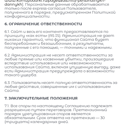
www.komupodarki.ru/pages/zaschita-personalnykh-
dannykh
]. Персональные данные обрабатываются
только после express-согласия Пользователя,
полученного в порядке, предусмотренном Политикой
конфиденциальности.
6. ОГРАНИЧЕНИЕ ОТВЕТСТВЕННОСТИ
6.1. Сайт и весь его контент предоставляются по
принципу «как есть» (AS IS). Администрация не дает
никаких гарантий, что функционал Сайта будет
бесперебойным и безошибочным, а результаты,
полученные с его помощью, — точными и надежными.
6.2. Администрация не несет ответственности за
любые прямые или косвенные убытки, произошедшие
вследствие использования или невозможности
использования Сайта, включая упущенную выгоду, даже
если Администрация предупреждала о возможности
такого ущерба.
6.3. Пользователь несет полную ответственность за
любые действия, совершенные им с использованием
Сайта.
7. ЗАКЛЮЧИТЕЛЬНЫЕ ПОЛОЖЕНИЯ
7.1. Все споры по настоящему Соглашению подлежат
разрешению путем переговоров. Претензионный
порядок урегулирования споров является
обязательным. Срок ответа на претензию — 30
(тридцать) календарных дней.