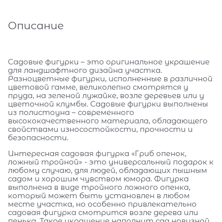
Описание
Садовые фигурки – это оригинальное украшение
для ландшафтного дизайна участка.
Разноцветные фигурки, исполненные в различной
цветовой гамме, великолепно смотрятся у
пруда, на зеленой лужайке, возле деревьев или у
цветочной клумбы. Садовые фигурки выполнены
из полистоуна – современного
высококачественного материала, обладающего
свойствами износостойкости, прочности и
безопасности.
Интересная садовая фигурка «Гриб опенок,
ложный тройной» - это универсальный подарок к
любому случаю, для людей, обладающих пышным
садом и хорошим чувством юмора. Фигурка
выполнена в виде тройного ложного опенка,
который может быть установлен в любом
месте участка, но особенно привлекательно
садовая фигурка смотрится возле дерева или
пенька. Такое украшение наполнит сад новизной,