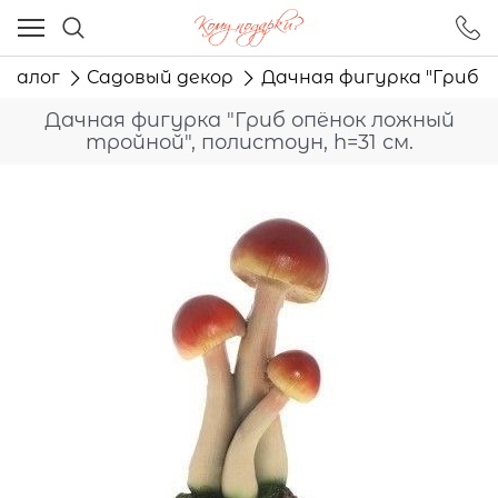
Ваш город - Москва,
угадали?
талог
Садовый декор
Дачная фигурка "Гриб о
ДА
НЕТ
Дачная фигурка "Гриб опёнок ложный
тройной", полистоун, h=31 см.