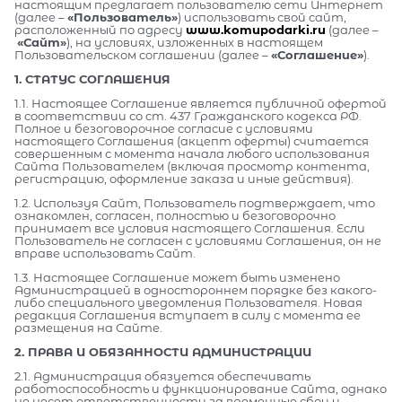
настоящим предлагает пользователю сети Интернет
(далее –
«Пользователь»
) использовать свой сайт,
расположенный по адресу
www.komupodarki.ru
(далее –
«Сайт»
), на условиях, изложенных в настоящем
Пользовательском соглашении (далее –
«Соглашение»
).
1. СТАТУС СОГЛАШЕНИЯ
1.1. Настоящее Соглашение является публичной офертой
в соответствии со ст. 437 Гражданского кодекса РФ.
Полное и безоговорочное согласие с условиями
настоящего Соглашения (акцепт оферты) считается
совершенным с момента начала любого использования
Сайта Пользователем (включая просмотр контента,
регистрацию, оформление заказа и иные действия).
1.2. Используя Сайт, Пользователь подтверждает, что
ознакомлен, согласен, полностью и безоговорочно
принимает все условия настоящего Соглашения. Если
Пользователь не согласен с условиями Соглашения, он не
вправе использовать Сайт.
1.3. Настоящее Соглашение может быть изменено
Администрацией в одностороннем порядке без какого-
либо специального уведомления Пользователя. Новая
редакция Соглашения вступает в силу с момента ее
размещения на Сайте.
2. ПРАВА И ОБЯЗАННОСТИ АДМИНИСТРАЦИИ
2.1. Администрация обязуется обеспечивать
работоспособность и функционирование Сайта, однако
не несет ответственности за временные сбои и