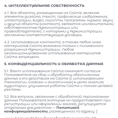
4. ИНТЕЛЛЕКТУАЛЬНАЯ СОБСТВЕННОСТЬ
4.1. Все объекты, размещенные на Сайте, включая
элементы дизайна, текст, графические изображения,
иллюстрации, видео, скрипты, программы, музыка, звуки
и другие объекты (контент), являются исключительной
собственностью Администрации или
правообладателей, с которыми у Администрации
заключены соответствующие договоры.
4.2. Использование контента, а также любых иных
материалов Сайта возможно только с письменного
разрешения Администрации. Любое
несанкционированное использование материалов
Сайта запрещено.
5. КОНФИДЕНЦИАЛЬНОСТЬ И ОБРАБОТКА ДАННЫХ
5.1. Факт использования Сайта означает согласие
Пользователя на сбор и обработку обезличенных
данных о его действиях на Сайте (с использованием
технологии «cookies» и аналогичных) в целях анализа
аудитории, улучшения работы Сайта и показа целевой
рекламы.
5.2. Все вопросы, связанные с обработкой персональных
данных Пользователя (которые он предоставляет при
регистрации или оформлении заказа), регулируются
отдельным документом —
Политикой
конфиденциальности
, размещенной по адресу: [