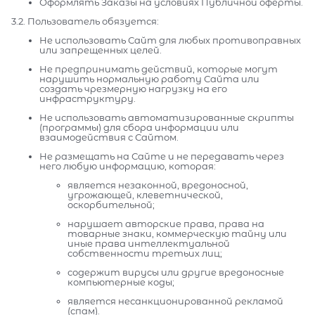
Оформлять Заказы на условиях Публичной оферты.
3.2. Пользователь обязуется:
Не использовать Сайт для любых противоправных
или запрещенных целей.
Не предпринимать действий, которые могут
нарушить нормальную работу Сайта или
создать чрезмерную нагрузку на его
инфраструктуру.
Не использовать автоматизированные скрипты
(программы) для сбора информации или
взаимодействия с Сайтом.
Не размещать на Сайте и не передавать через
него любую информацию, которая:
является незаконной, вредоносной,
угрожающей, клеветнической,
оскорбительной;
нарушает авторские права, права на
товарные знаки, коммерческую тайну или
иные права интеллектуальной
собственности третьих лиц;
содержит вирусы или другие вредоносные
компьютерные коды;
является несанкционированной рекламой
(спам).