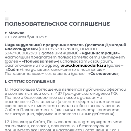
ПОЛЬЗОВАТЕЛЬСКОЕ СОГЛАШЕНИЕ
г. Москва
«01» сентября 2025 г.
Индивидуальный предприниматель Десятов Дмитрий
Александрович
(ИНН 773720376006, ОГРНИП
304770000123791), далее именуемый
«Администрация»
,
настоящим предлагает пользователю сети Интернет
(далее –
«Пользователь»
) использовать свой сайт,
расположенный по адресу
www.komupodarki.ru
(далее –
«Сайт»
), на условиях, изложенных в настоящем
Пользовательском соглашении (далее –
«Соглашение»
).
1. СТАТУС СОГЛАШЕНИЯ
1.1. Настоящее Соглашение является публичной офертой
в соответствии со ст. 437 Гражданского кодекса РФ.
Полное и безоговорочное согласие с условиями
настоящего Соглашения (акцепт оферты) считается
совершенным с момента начала любого использования
Сайта Пользователем (включая просмотр контента,
регистрацию, оформление заказа и иные действия).
1.2. Используя Сайт, Пользователь подтверждает, что
ознакомлен, согласен, полностью и безоговорочно
принимает все условия настоящего Соглашения. Если