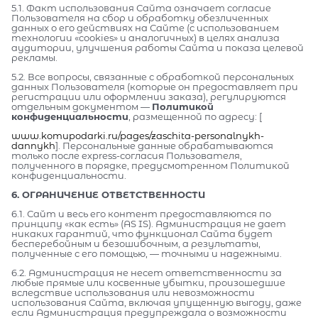
5.1. Факт использования Сайта означает согласие
Пользователя на сбор и обработку обезличенных
данных о его действиях на Сайте (с использованием
технологии «cookies» и аналогичных) в целях анализа
аудитории, улучшения работы Сайта и показа целевой
рекламы.
5.2. Все вопросы, связанные с обработкой персональных
данных Пользователя (которые он предоставляет при
регистрации или оформлении заказа), регулируются
отдельным документом —
Политикой
конфиденциальности
, размещенной по адресу: [
www.komupodarki.ru/pages/zaschita-personalnykh-
dannykh
]. Персональные данные обрабатываются
только после express-согласия Пользователя,
полученного в порядке, предусмотренном Политикой
конфиденциальности.
6. ОГРАНИЧЕНИЕ ОТВЕТСТВЕННОСТИ
6.1. Сайт и весь его контент предоставляются по
принципу «как есть» (AS IS). Администрация не дает
никаких гарантий, что функционал Сайта будет
бесперебойным и безошибочным, а результаты,
полученные с его помощью, — точными и надежными.
6.2. Администрация не несет ответственности за
любые прямые или косвенные убытки, произошедшие
вследствие использования или невозможности
использования Сайта, включая упущенную выгоду, даже
если Администрация предупреждала о возможности