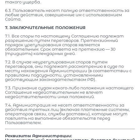
такого ущерба.
6.3. Пользователь несет полную ответственность за
любые действия, совершенные им с использованием
Сайта.
7. ЗАКЛЮЧИТЕЛЬНЫЕ ПОЛОЖЕНИЯ
7.1. Все споры по настоящему Соглашению подлежат
разрешению путем переговоров. Претензионный
порядок урегулирования споров является
обязательным. Срок ответа на претензию — 30
(тридцать) календарных дней.
7.2. В случае неурегулирования споров путем
переговоров, они подлежат рассмотрению в суде по
месту нахождения Администрации (в соответствии с
правилами подсудности, установленными
действующим законодательством РФ).
7.3. Признание судом какого-либо положения настоящего
Соглашения недействительным не влечет
недействительности иных положений.
7.4. Администрация не несет ответственности за
действия третьих лиц (включая платежные системы,
операторов связи, службы доставки), которые могут
повлиять на выполнение обязательств перед
Пользователем.
Реквизиты Администрации:
Индивидуальный предприниматель Десятов Дмитрий