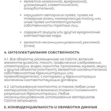
является незаконной, вредоносной,
угрожающей, клеветнической,
оскорбительной;
нарушает авторские права, права на
товарные знаки, коммерческую тайну или
иные права интеллектуальной
собственности третьих лиц;
содержит вирусы или другие вредоносные
компьютерные коды;
является несанкционированной рекламой
(спам).
4. ИНТЕЛЛЕКТУАЛЬНАЯ СОБСТВЕННОСТЬ
4.1. Все объекты, размещенные на Сайте, включая
элементы дизайна, текст, графические изображения,
иллюстрации, видео, скрипты, программы, музыка, звуки
и другие объекты (контент), являются исключительной
собственностью Администрации или
правообладателей, с которыми у Администрации
заключены соответствующие договоры.
4.2. Использование контента, а также любых иных
материалов Сайта возможно только с письменного
разрешения Администрации. Любое
несанкционированное использование материалов
Сайта запрещено.
5. КОНФИДЕНЦИАЛЬНОСТЬ И ОБРАБОТКА ДАННЫХ