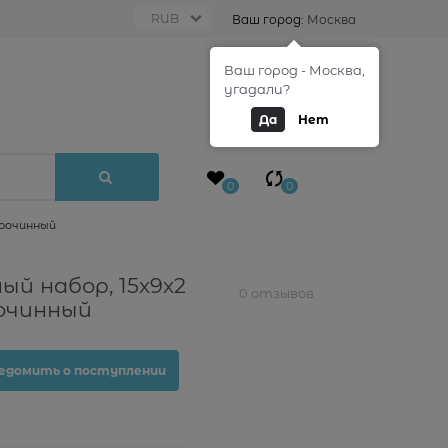
Ваш город:
Москва
Ваш город - Москва,
0
угадали?
Да
Нет
0
0
ерочинный
й набор, 15х9х2
0 отзывов
рочинный
едомить о поступлении