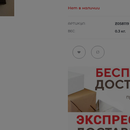
Нет в наличии
АРТИКУЛ:
Z058119
ВЕС:
0.3
кг.