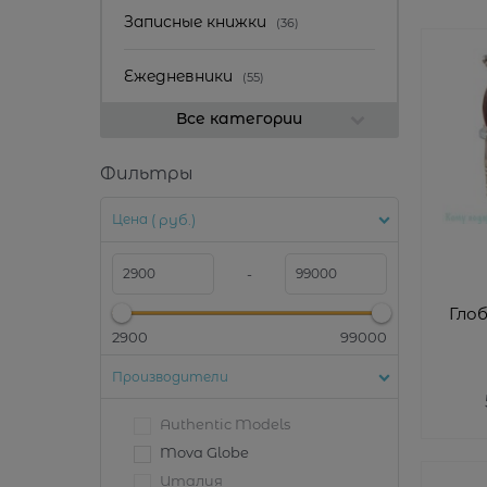
Записные книжки
(36)
Ежедневники
(55)
Все категории
Фильтры
Цена
( руб.)
-
Глоб
2900
99000
Производители
Authentic Models
Mova Globe
Италия