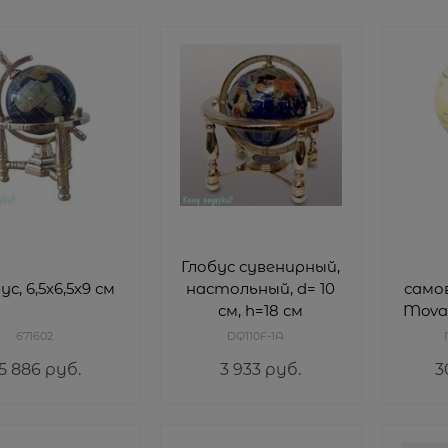
Глобус сувенирный,
ус, 6,5х6,5х9 см
настольный, d= 10
само
см, h=18 см
Mova 
по
671602
DQ110F-1A
ка
5 886
 руб.
3 933
 руб.
3
цв