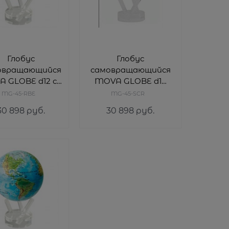
Глобус
Глобус
овращающийся
самовращающийся
 GLOBE d12 см
MOVA GLOBE d12
с
см ФУТБОЛЬНЫЙ
MG-45-RBE
MG-45-SCR
географической
МЯЧ
30 898
 руб.
30 898
 руб.
артой Мира