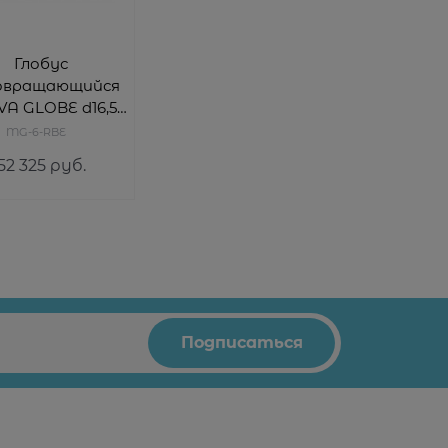
Глобус
овращающийся
A GLOBE d16,5
см с
MG-6-RBE
географической
52 325
 руб.
артой Мира