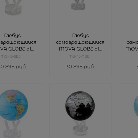
Глобус
Глобус
овращающийся
самовращающийся
сам
A GLOBE d12
MOVA GLOBE d12
MOVA
см с политической
MG-45-SBE
MG-45-NBE
артой Мира,
картой
обще
30 898
 руб.
30 898
 руб.
ет т. синий с
Мира,цвет
к
серебром
голубой/серебро