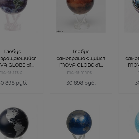
Глобус
Глобус
овращающийся
самовращающийся
само
A GLOBE d12
MOVA GLOBE d12
MOV
емля в облаках
см МАРС
MG-45-STE-C
MG-45-MARS
Рож
30 898
 руб.
30 898
 руб.
3