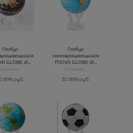
Глобус
Глобус
вращающийся
самовращающийся
A GLOBE d12
MOVA GLOBE d12
см
см с политической
MG-45-ARH
MG-45-BOE
дественский
картой Мира
0 898
 руб.
30 898
 руб.
шар