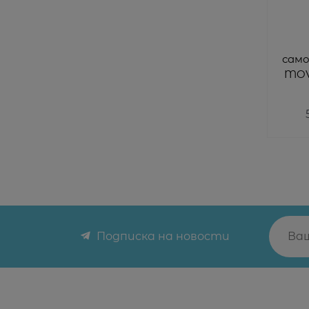
сам
MOV
см с политической
к
Подписка на новости