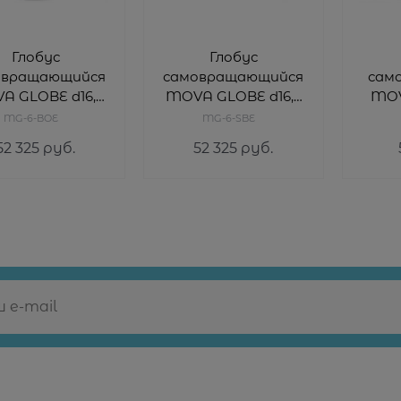
Глобус
Глобус
овращающийся
самовращающийся
сам
A GLOBE d16,5
MOVA GLOBE d16,5
MOV
см с политической
MG-6-BOE
MG-6-SBE
артой Мира
картой Мира,
обще
52 325
 руб.
52 325
 руб.
цвет синий/
к
серебро