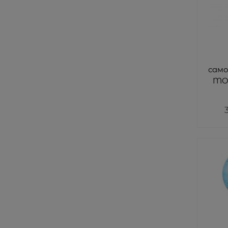
сам
MOV
см с политической
к
цв