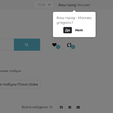
Ваш город:
Москва
Ваш город - Москва,
0
угадали?
Да
Нет
0
0
ьные глобусы
 глобусы Mova Globe
Всего найдено:
19