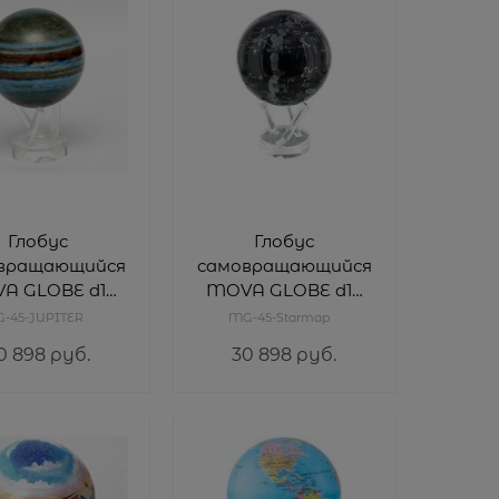
Глобус
Глобус
вращающийся
самовращающийся
A GLOBE d12
MOVA GLOBE d12
м JUPITER
см ЗВЕЗДНОЕ
-45-JUPITER
MG-45-Starmap
НЕБО
0 898
 руб.
30 898
 руб.