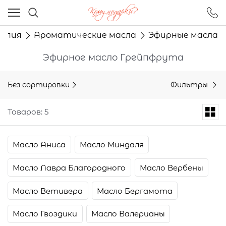
Ваш город - Москва,
угадали?
апия
Ароматические масла
Эфирные масла
ДА
НЕТ
Эфирное масло Грейпфрута
Без сортировки
Фильтры
Товаров: 5
Масло Аниса
Масло Миндаля
Масло Лавра Благородного
Масло Вербены
Масло Ветивера
Масло Бергамота
Масло Гвоздики
Масло Валерианы